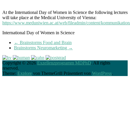
At the International Day of Women in Science the following lectures
will take place at the Medical University of Vienna:
https://www.meduniwien.ac.at/web/fileadmin/content/kommunikatio
International Day of Women in Science
←
Brainstorms Food and Brain
Brainstorms Neuromarketing
→
Copyright © 2026
Exzellenzprogramm MDPhD
. All rights
reserved.
Theme:
Explore
von ThemeGrill Präsentiert von
WordPress
.