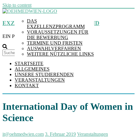
Skip to content
DAS
EXZELLENZPROGRAMM MDPHD
EXZELLENZPROGRAMM
VORAUSSETZUNGEN FÜR
EIN PROGRAMM DER MEDUNI WIEN
DIE BEWERBUNG
TERMINE UND FRISTEN
AUSWAHLVERFAHREN
Suchen
WEITERE NÜTZLICHE LINKS
STARTSEITE
ALLGEMEINES
UNSERE STUDIERENDEN
VERANSTALTUNGEN
KONTAKT
International Day of Women in
Science
it@oehmedwien.com
3. Februar 2019
Veranstaltungen