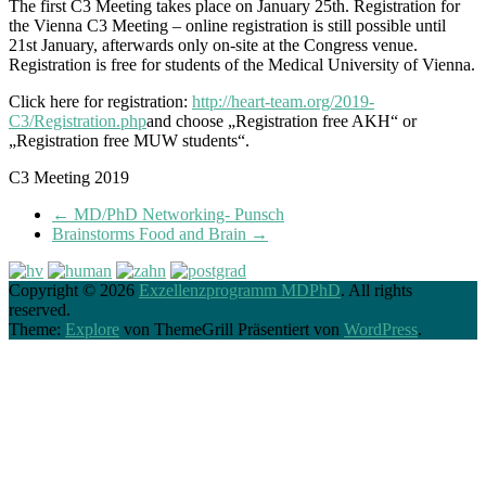
The first C3 Meeting takes place on January 25th. Registration for
the Vienna C3 Meeting – online registration is still possible until
21st January, afterwards only on-site at the Congress venue.
Registration is free for students of the Medical University of Vienna.
Click here for registration:
http://heart-team.org/2019-
C3/Registration.php
and choose „Registration free AKH“ or
„Registration free MUW students“.
C3 Meeting 2019
←
MD/PhD Networking- Punsch
Brainstorms Food and Brain
→
Copyright © 2026
Exzellenzprogramm MDPhD
. All rights
reserved.
Theme:
Explore
von ThemeGrill Präsentiert von
WordPress
.