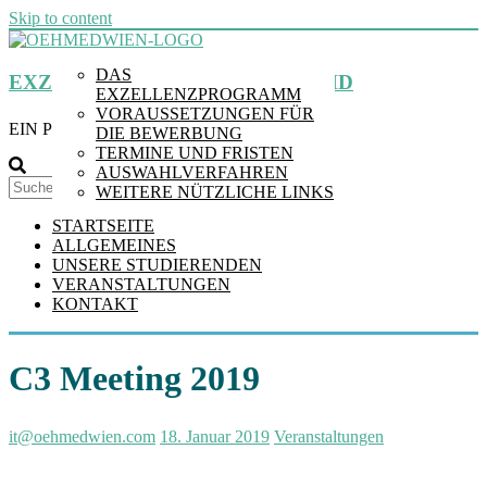
Skip to content
DAS
EXZELLENZPROGRAMM MDPHD
EXZELLENZPROGRAMM
VORAUSSETZUNGEN FÜR
EIN PROGRAMM DER MEDUNI WIEN
DIE BEWERBUNG
TERMINE UND FRISTEN
AUSWAHLVERFAHREN
Suchen
WEITERE NÜTZLICHE LINKS
STARTSEITE
ALLGEMEINES
UNSERE STUDIERENDEN
VERANSTALTUNGEN
KONTAKT
C3 Meeting 2019
it@oehmedwien.com
18. Januar 2019
Veranstaltungen