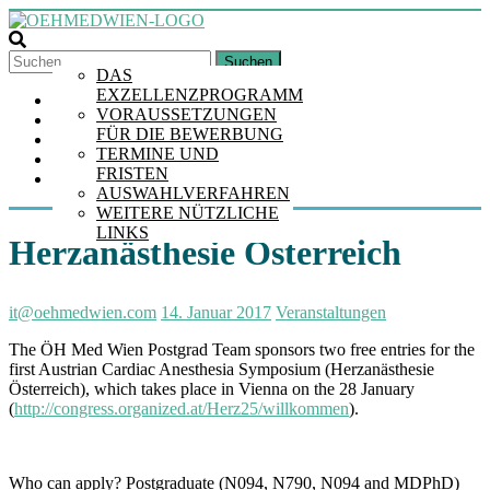
Skip
to
content
EXZELLENZPROGRAMM
Suchen
DAS
MDPHD
EXZELLENZPROGRAMM
STARTSEITE
VORAUSSETZUNGEN
ALLGEMEINES
EIN
FÜR DIE BEWERBUNG
UNSERE STUDIERENDEN
PROGRAMM
TERMINE UND
VERANSTALTUNGEN
DER
FRISTEN
KONTAKT
MEDUNI
AUSWAHLVERFAHREN
WIEN
WEITERE NÜTZLICHE
LINKS
Herzanästhesie Österreich
it@oehmedwien.com
14. Januar 2017
Veranstaltungen
The ÖH Med Wien Postgrad Team sponsors two free entries for the
first Austrian Cardiac Anesthesia Symposium (Herzanästhesie
Österreich), which takes place in Vienna on the 28 January
(
http://congress.organized.at/Herz25/willkommen
).
Who can apply? Postgraduate (N094, N790, N094 and MDPhD)